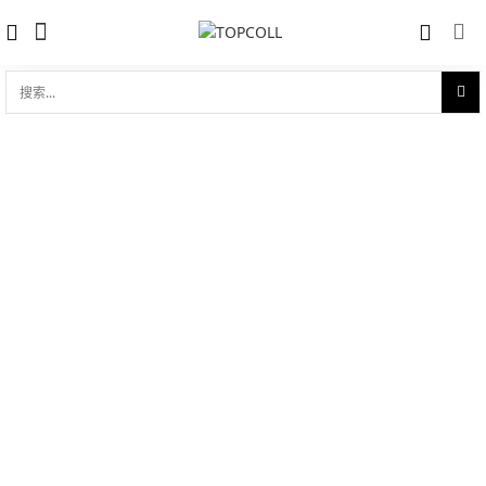
搜
索...
收藏
劳力士女装日志型 白色黄金钢（蚝式钢与
对比
18ct白色黄金的组合）
品牌:
Rolex 劳力士
型 号:
M279384RBR-0006
参考官价 (€):
13100
0 评价
写评论