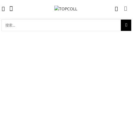
搜
索...
收藏
TAG Heuer Aquaracer 43mm
对比
品牌:
Tag heuer 泰格豪雅
型 号:
WAY201B.FT6150
参考官价 (€):
2250
0 评价
写评论
产品介绍