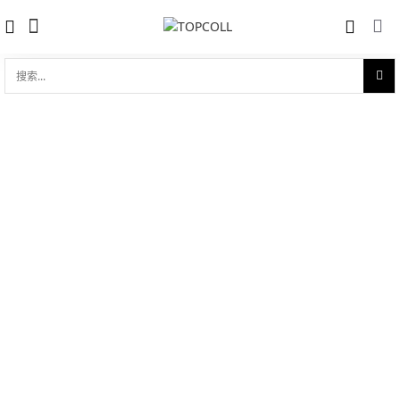
搜
索...
收藏
帝舵领潜型瑞士潜水腕表 左撇子手表
对比
品牌:
Tudor 帝舵
型 号:
m25610tnl-0001
参考官价 (€):
4190
0 评价
写评论
产品介绍