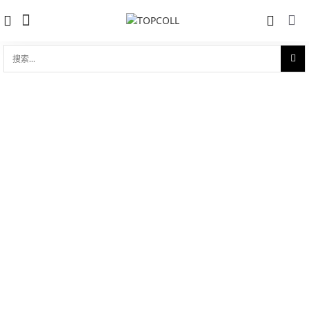
搜
索...
收藏
新款帝舵玫瑰系列腕表 - 2017年巴塞尔世
对比
界
品牌:
Tudor 帝舵
型 号:
m35800-0002
参考官价 (€):
2020
0 评价
写评论