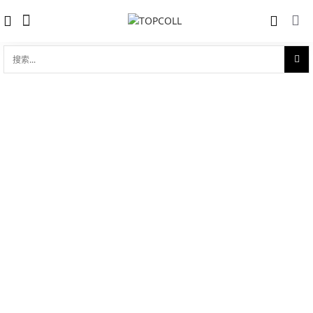
搜
索...
收藏
新款帝舵启承碧湾精钢型腕表 - 2017年巴
对比
塞尔世界
品牌:
Tudor 帝舵
型 号:
m79730-0003
参考官价 (€):
3310
0 评价
写评论