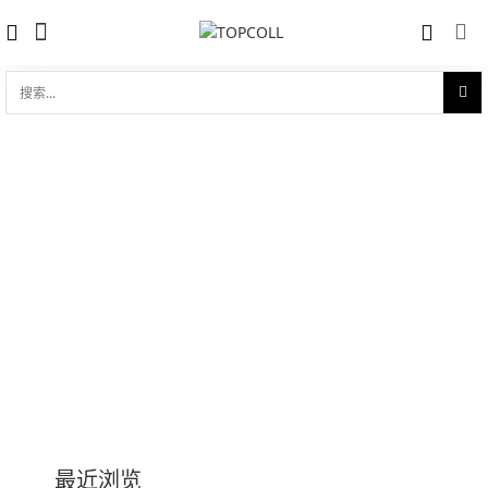
搜
索...
帝舵自动机械表 1926系列
收藏
对比
品牌:
Tudor 帝舵
型 号:
m91451-0002
参考官价 (€):
3150
0 评价
写评论
技术参数
最近浏览