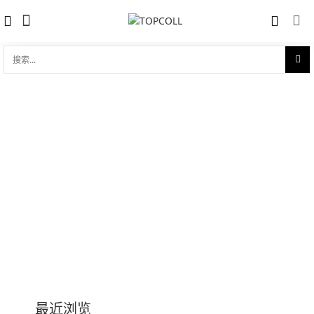
搜
索...
帝舵自动机械表 1926系列
收藏
对比
品牌:
Tudor 帝舵
型 号:
m91650-0003
参考官价 (€):
2270
0 评价
写评论
技术参数
最近浏览