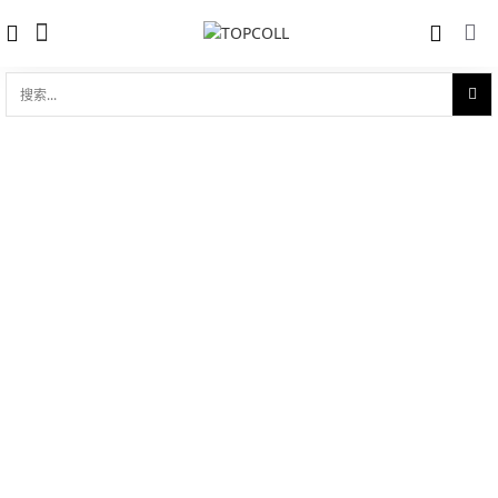
搜
索...
收藏
雅典 Ulysse Nardin 潜水系列 天文台腕
对比
表
品牌:
Ulysse Nardin 雅典
型 号:
1183-170-3/93
参考官价 (€):
7900
0 评价
写评论