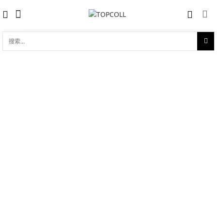
搜
索...
收藏
雅典 Ulysse Nardin 航海系列 计时码表
对比
品牌:
Ulysse Nardin 雅典
型 号:
1532-150-3/40
参考官价 (€):
34600
0 评价
写评论
产品介绍