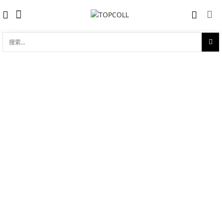
搜
索...
收藏
Patrimony传承系列超薄万年历
对比
品牌:
Vacheron Constantin 江诗丹顿
型 号:
43175/000R-B343
参考官价 (€):
80000
0 评价
写评论
产品介绍