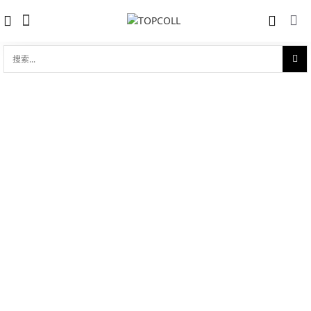
搜
索...
收藏
Overseas纵横四海系列两地时间
对比
品牌:
Vacheron Constantin 江诗丹顿
型 号:
7900V/110A-B546
参考官价 (€):
25600
0 评价
写评论
产品介绍