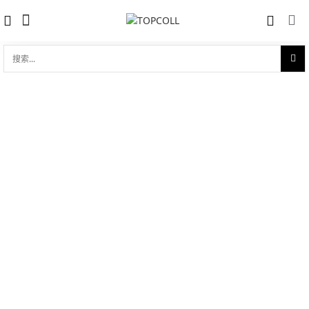
搜
索...
收藏
真力时 ZENITH STAR 33 MM
对比
(03.1970.681/01.C733)
品牌:
Zenith 真力时
型 号:
03.1970.681/01.C733
参考官价 (€):
4800
0 评价
写评论