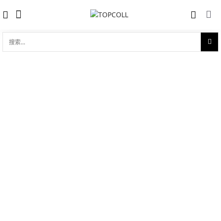
搜
索...
收藏
真力时 ZENITH ELITE ULTRA THIN
对比
(03.2010.681/01.C493)
品牌:
Zenith 真力时
型 号:
03.2010.681/01.C493
参考官价 (€):
4500
0 评价
写评论