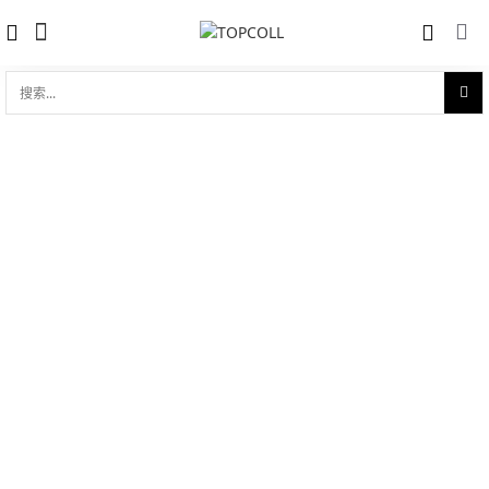
搜
索...
收藏
真力时 ZENITH ELITE CENTRAL
对比
SECOND (03.2022.670/38.C498)
品牌:
Zenith 真力时
型 号:
03.2022.670/38.C498
参考官价 (€):
5200
0 评价
写评论