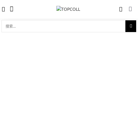
搜
索...
收藏
真力时 ZENITH CAPTAIN WINSOR
对比
(03.2072.4054/18.C711)
品牌:
Zenith 真力时
型 号:
03.2072.4054/18.C711
参考官价 (€):
9800
0 评价
写评论