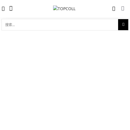
搜
索...
收藏
真力时飞行员 ZENITH PILOT TYPE 20
对比
LADY (22.1930.681/31.C725)
品牌:
Zenith 真力时
型 号:
22.1930.681/31.C725
参考官价 (€):
19200
0 评价
写评论