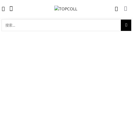
搜
索...
收藏
真力时 ZENITH EL PRIMERO
对比
TOURBILLON (22.2051.4035/09.C713)
品牌:
Zenith 真力时
型 号:
22.2051.4035/09.C713
参考官价 (€):
226100
0 评价
写评论