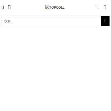
搜
索...
收藏
真力时 ZENITH EL PRIMERO
对比
TOURBILLON (45.2050.4035/09.C714)
品牌:
Zenith 真力时
型 号:
45.2050.4035/09.C714
参考官价 (€):
226100
0 评价
写评论