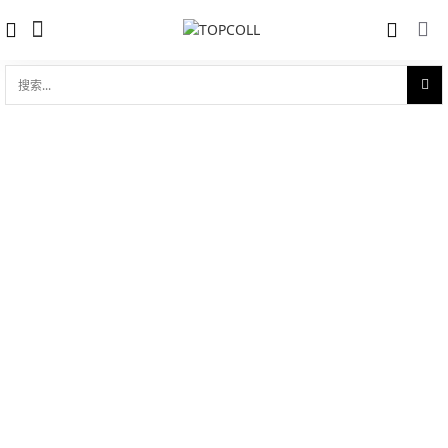
搜
索...
收藏
真力时 ZENITH EL PRIMERO ESPADA
对比
(51.2170.4650/81.C713)
品牌:
Zenith 真力时
型 号:
51.2170.4650/81.C713
参考官价 (€):
9600
0 评价
写评论