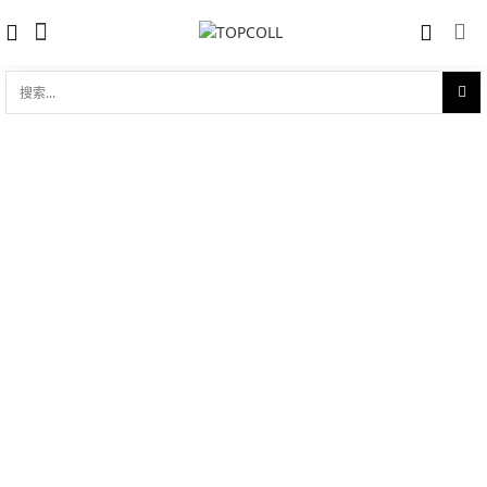
搜
索...
收藏
真力时 ZENITH ELITE POWER RESERVE
对比
(95.2120.685/51.C700)
品牌:
Zenith 真力时
型 号:
95.2120.685/51.C700
参考官价 (€):
6900
0 评价
写评论