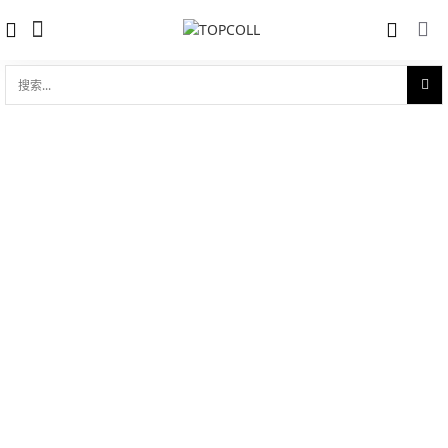
搜
索...
收藏
真力时 ZENITH EL PRIMERO
对比
TOURBILLON (95.2260.4035/21.C759)
品牌:
Zenith 真力时
型 号:
95.2260.4035/21.C759
参考官价 (€):
65400
0 评价
写评论